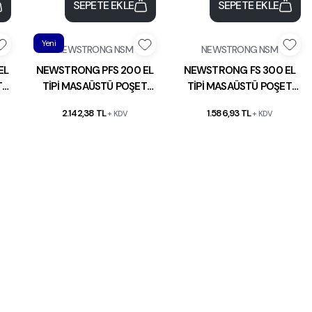
SEPETE EKLE
SEPETE EKLE
Yeni
NEWSTRONG NSM
NEWSTRONG NSM
EL
NEWSTRONG PFS 200 EL
NEWSTRONG FS 300 EL
T
TİPİ MASAÜSTÜ POŞET
TİPİ MASAÜSTÜ POŞET
İ
YAPIŞTIRMA MAKİNESİ
YAPIŞTIRMA MAKİNESİ
2.142,38 TL
1.586,93 TL
+ KDV
+ KDV
20CM
30CM