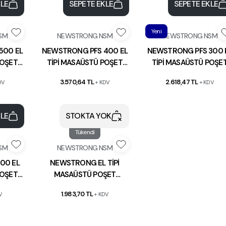
KLE
SEPETE EKLE
SEPETE EKLE
Yeni
SM
NEWSTRONG NSM
NEWSTRONG NSM
500 EL
NEWSTRONG PFS 400 EL
NEWSTRONG PFS 300 
POŞET
TİPİ MASAÜSTÜ POŞET
TİPİ MASAÜSTÜ POŞE
İNESİ
YAPIŞTIRMA MAKİNESİ
YAPIŞTIRMA MAKİNES
3.570,64 TL
2.618,47 TL
DV
+ KDV
+ KDV
40CM
30CM
KLE
STOKTA YOK
Tükendi
SM
NEWSTRONG NSM
00 EL
NEWSTRONG EL TİPİ
POŞET
MASAÜSTÜ POŞET
İNESİ
YAPIŞTIRMA MAKİNESİ
1.983,70 TL
V
+ KDV
40CM