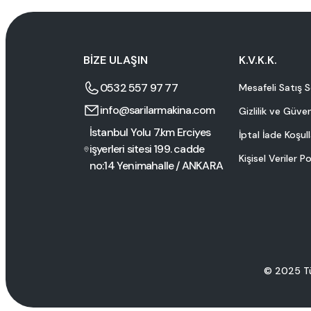
BİZE ULAŞIN
K.V.K.K.
0532 557 97 77
Mesafeli Satış 
info@sarilarmakina.com
Gizlilik ve Güven
İstanbul Yolu 7.km Erciyes
İptal İade Koşull
işyerleri sitesi 199. cadde
Kişisel Veriler Po
no:14 Yenimahalle / ANKARA
© 2025 Tüm 