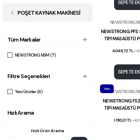
SEPETE E
POŞET KAYNAK MAKİNESİ
NEWSTRONG N
NEWSTRONG PFS 
TİPİ MASAÜSTÜ 
Tüm Markalar
YAPIŞTIRMA MAK
4.046,72 TL
+ K
50CM
NEWSTRONG NSM (7)
SEPETE E
Filtre Seçenekleri
Yeni
Yeni Ürünler (4)
NEWSTRONG N
NEWSTRONG FS2
TİPİ MASAÜSTÜ 
Hızlı Arama
YAPIŞTIRMA MAK
1.190,21 TL
+ KD
20CM
Hızlı Ürün Arama