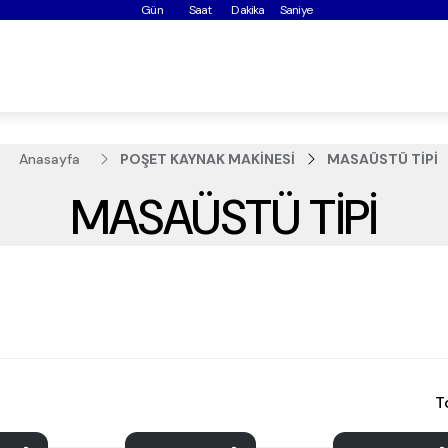
Gün
Saat
Dakika
Saniye
Anasayfa
POŞET KAYNAK MAKİNESİ
MASAÜSTÜ TİPİ
MASAÜSTÜ TİPİ
T