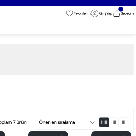
Favorilerim
Giriş Yap
Sepetim
oplam 7 ürün