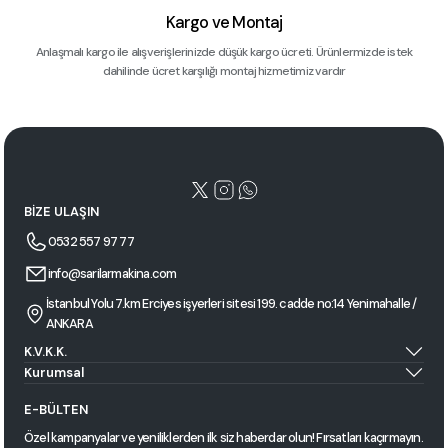
Kargo ve Montaj
Anlaşmalı kargo ile alışverişlerinizde düşük kargo ücreti. Ürünlermizde istek
dahilinde ücret karşılığı montaj hizmetimiz vardır
BİZE ULAŞIN
0532 557 97 77
info@sarilarmakina.com
İstanbul Yolu 7.km Erciyes işyerleri sitesi 199. cadde no:14 Yenimahalle /
ANKARA
K.V.K.K.
Kurumsal
E-BÜLTEN
Özel kampanyalar ve yeniliklerden ilk siz haberdar olun! Fırsatları kaçırmayın.