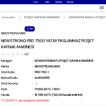
Gün
Saat
Dakika
Saniye
Anasayfa
POŞET KAYNAK MAKİNESİ
KONVEYÖR BANTLI POŞET 
Yeni
NEWSTRONG NSM
NEWSTRONG FRD 750/I YATAY PASLANMAZ POŞET
KAYNAK MAKİNESİ
(0)
Kategori
KONVEYÖR BANTLI POŞET KAYNAK MAKİNESİ
Marka
NEWSTRONG NSM
Stok Kodu
FRD-750-1
Barkod Kodu
Ao8542l55
Stok Durumu
Fiyat
17.000,00 TL + KDV
Havale
19.788,00 TL (%3,00 havale indirimi)
*2.244,69 TL den başlayan taksitlerle!