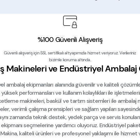
NEWSTRONG NSM
Sİ
NEWSTRONG N600 PORTATİF ÇUVAL DİKİŞ M
11.500,00 TL
+ KDV
%100 Güvenli Alışveriş
Güvenli alışveriş için SSL sertifikalı altyapımızla hizmet veriyoruz. Verileriniz
bizimle koruma altında.
İZMET POŞET KAYNAK MAKİNESİ
iş Makineleri ve Endüstriyel Ambalaj
yel ambalaj ekipmanları alanında güvenilir ve kaliteli çözüm
, yüksek performansları ve kullanım kolaylıkları ile işletmele
tleme makineleri, baskül ve tartım sistemleri ile ambalaj ma
eler, verimli çalışma prensipleri ve sağlam yapıları sayesin
İZMET POŞET KAYNAK MAKİNESİ
ğil aynı zamanda teknik destek, yedek parça ve servis konu
ru ekipmanı seçmelerine yardımcı oluyoruz. Endüstriyel pak
r Makina, kaliteli ürünleri ve profesyonel yaklaşımı ile hi