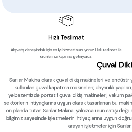
NEWSTRONG NSM
NEWSTRONG NS7 PORTATİF ÇUVAL DİKİŞ MAKİNE
%8
5.500,00 TL
+ KDV
6.000,00 TL
+ KDV
Hızlı Teslimat
Yeni
NEWSTRONG NSM
Alışveriş deneyiminiz için en iyi hizmeti sunuyoruz. Hızlı teslimat ile
ürünlerinizi kapınıza getiriyoruz.
NEWSTRONG PASLANMAZ DİKEY BANTSIZ AĞIR H
Çuval Dik
+ KDV
Sarılar Makina olarak çuval dikiş makineleri ve endüstri
kullanılan çuval kapatma makineleri; dayanıklı yapıları
yelpazemizde portatif çuval dikiş makineleri, vakum pake
Yeni
NEWSTRONG NSM
sektörlerin ihtiyaçlarına uygun olarak tasarlanan bu makin
NEWSTRONG PASLANMAZ DİKEY BANTSIZ AĞIR H
ön planda tutan Sarılar Makina, yalnızca ürün satışı de
bilgimiz sayesinde işletmelerin ihtiyaçlarına uygun doğ
+ KDV
arayan işletmeler için Sarıla