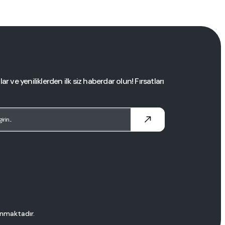
TRONG NSM
NE POŞET KAYNAK MAKİNESİ 65CM
8,04 TL
+ KDV
 ve yeniliklerden ilk siz haberdar olun! Fırsatları
runmaktadır.