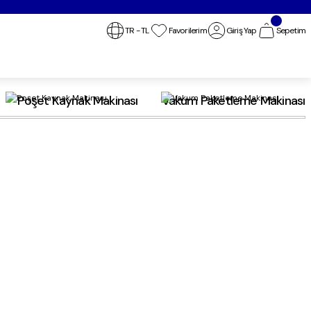
TR
-
TL
Favorilerim
Giriş Yap
Sepetim
Poşet Kaynak Makinası
Vakum Paketleme Makinası