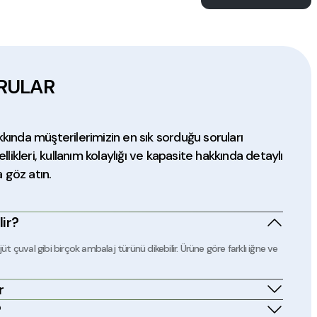
000,00 TL
+ KDV
NEWSTRONG NSM
RULAR
TRONG NSM
 PAKETLEME MAKİNESİ DZ-300T
PASLANMAZ POŞET KAYNAK MAKİNESİ
+ KDV
kkında müşterilerimizin en sık sorduğu soruları
,00 TL
+ KDV
ellikleri, kullanım kolaylığı ve kapasite hakkında detaylı
a göz atın.
RONG NSM
lir?
ASLANMAZ POŞET KAYNAK MAKİNESİ
jüt çuval gibi birçok ambalaj türünü dikebilir. Ürüne göre farklı iğne ve
,00 TL
+ KDV
r
?