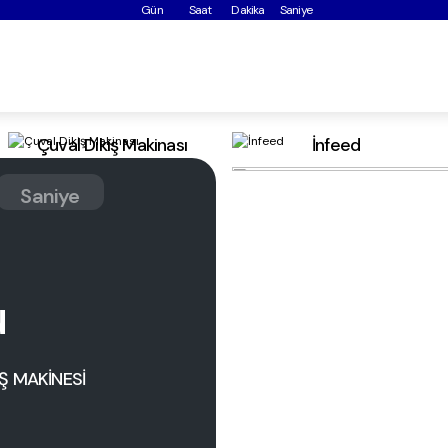
Gün
Saat
Dakika
Saniye
Çuval Dikiş Makinası
İnfeed
Saniye
ü
Ş MAKİNESİ