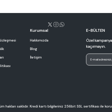
Yeni
NEWS
K MAKİNESİ 40CM
NEWSTRONG AYAKLI ÇİFT ÇE
Kurumsal
E-BÜLTEN
21.17
Özel kampanyalar
Sözleşmesi
Hakkımızda
kaçırmayın.
lik
Blog
arı
İletişim
YAPIŞTIRMA MAKİNESİ 30CM
litikası
YAPIŞTIRMA MAKİNESİ 20CM
hakları saklıdır. Kredi kartı bilgileriniz 256bit SSL sertifikası ile ko